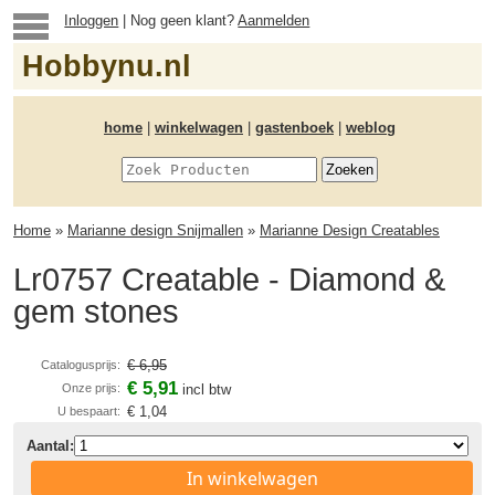
Inloggen
| Nog geen klant?
Aanmelden
Hobbynu.nl
home
|
winkelwagen
|
gastenboek
|
weblog
Home
»
Marianne design Snijmallen
»
Marianne Design Creatables
Lr0757 Creatable - Diamond &
gem stones
€ 6,95
Catalogusprijs:
€ 5,91
Onze prijs:
incl btw
€ 1,04
U bespaart:
Aantal:
In winkelwagen