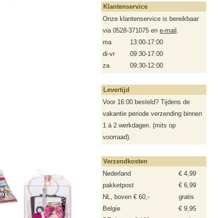
Klantenservice
Onze klantenservice is bereikbaar
via 0528-371075 en
e-mail
.
ma
13:00-17:00
di-vr
09:30-17:00
za
09:30-12:00
Levertijd
Voor 16:00 besteld? Tijdens de
vakantie periode verzending binnen
1 á 2 werkdagen. (mits op
voorraad).
Verzendkosten
Nederland
€ 4,99
pakketpost
€ 6,99
NL, boven € 60,-
gratis
Belgie
€ 9,95