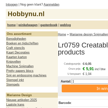
Inloggen
| Nog geen klant?
Aanmelden
Hobbynu.nl
home
|
winkelwagen
|
gastenboek
|
weblog
Ons assortiment
Home
»
Marianne design Snijmallen
Benodigheden
Lr0759 Creatabl
Boeken en tijdschriften
Craft stencils
products
Kaart Decoraties
Kaarten karton
Knipvellen
€ 6,95
Catalogusprijs:
Machine Snijmallen
€ 5,91
Onze prijs:
incl btw
Pretty papers blocs
€ 1,04
U bespaart:
Snij en embossing machines
Stempel inkt
Aantal:
Stempels
In wi
Marianne Design
Nieuwe artikelen 2025
Barcode
:
Laatste kans