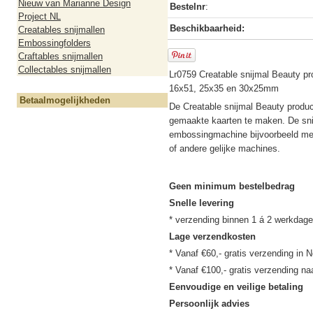
Nieuw van Marianne Design
Bestelnr
:
Project NL
Beschikbaarheid:
Creatables snijmallen
Embossingfolders
Craftables snijmallen
Collectables snijmallen
Lr0759 Creatable snijmal Beauty pr
16x51, 25x35 en 30x25mm
Betaalmogelijkheden
De Creatable snijmal Beauty produc
gemaakte kaarten te maken. De snij
embossingmachine bijvoorbeeld met
of andere gelijke machines.
Geen minimum bestelbedrag
Snelle levering
Lage verzendkosten
* Vanaf €60,- gratis verzending in N
Eenvoudige en veilige betaling
Persoonlijk advies