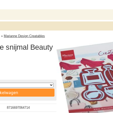
»
Marianne Design Creatables
e snijmal Beauty
nkelwagen
8716697064714