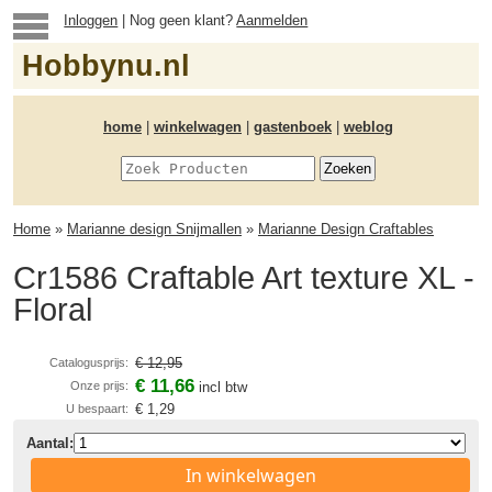
Inloggen
| Nog geen klant?
Aanmelden
Hobbynu.nl
home
|
winkelwagen
|
gastenboek
|
weblog
Home
»
Marianne design Snijmallen
»
Marianne Design Craftables
Cr1586 Craftable Art texture XL -
Floral
€ 12,95
Catalogusprijs:
€ 11,66
Onze prijs:
incl btw
€ 1,29
U bespaart:
Aantal:
In winkelwagen