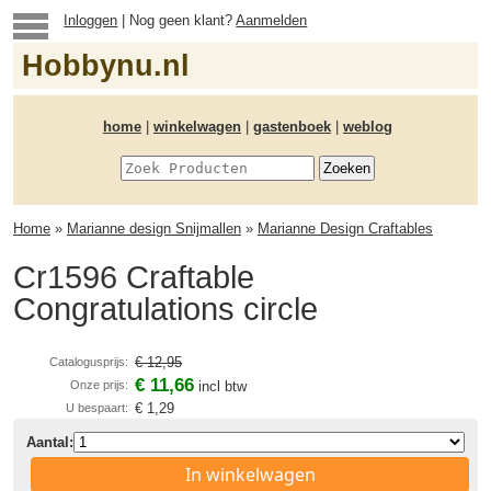
Inloggen
| Nog geen klant?
Aanmelden
Hobbynu.nl
home
|
winkelwagen
|
gastenboek
|
weblog
Home
»
Marianne design Snijmallen
»
Marianne Design Craftables
Cr1596 Craftable
Congratulations circle
€ 12,95
Catalogusprijs:
€ 11,66
Onze prijs:
incl btw
€ 1,29
U bespaart:
Aantal:
In winkelwagen