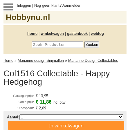
Inloggen
| Nog geen klant?
Aanmelden
Hobbynu.nl
home
|
winkelwagen
|
gastenboek
|
weblog
Home
»
Marianne design Snijmallen
»
Marianne Design Collectables
Col1516 Collectable - Happy
Hedgehog
€ 13,95
Catalogusprijs:
€ 11,86
Onze prijs:
incl btw
€ 2,09
U bespaart:
Aantal:
In winkelwagen