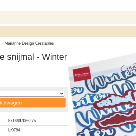
»
Marianne Design Creatables
 snijmal - Winter
nkelwagen
8716697066275
Lr0784