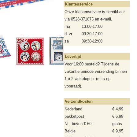
Klantenservice
Onze klantenservice is bereikbaar
via 0528-371075 en
e-mail
.
ma
13:00-17:00
di-vr
09:30-17:00
za
09:30-12:00
Levertijd
Voor 16:00 besteld? Tijdens de
vakantie periode verzending binnen
1 á 2 werkdagen. (mits op
voorraad).
Verzendkosten
Nederland
€ 4,99
pakketpost
€ 6,99
NL, boven € 60,-
gratis
Belgie
€ 9,95