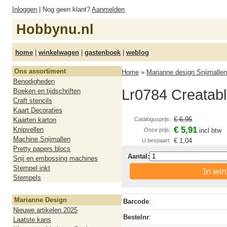
Inloggen
| Nog geen klant?
Aanmelden
Hobbynu.nl
home
|
winkelwagen
|
gastenboek
|
weblog
Ons assortiment
Home
»
Marianne design Snijmallen
Benodigheden
Lr0784 Creatable
Boeken en tijdschriften
Craft stencils
Kaart Decoraties
€ 6,95
Kaarten karton
Catalogusprijs:
€ 5,91
Knipvellen
Onze prijs:
incl btw
Machine Snijmallen
€ 1,04
U bespaart:
Pretty papers blocs
Aantal:
Snij en embossing machines
Stempel inkt
In wi
Stempels
Marianne Design
Barcode
:
Nieuwe artikelen 2025
Bestelnr
:
Laatste kans