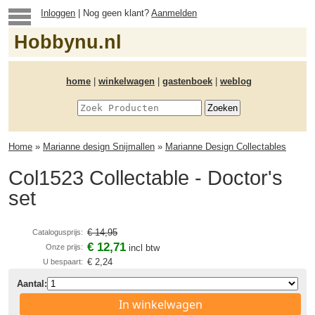
Inloggen
| Nog geen klant?
Aanmelden
Hobbynu.nl
home
|
winkelwagen
|
gastenboek
|
weblog
Home
»
Marianne design Snijmallen
»
Marianne Design Collectables
Col1523 Collectable - Doctor's
set
€ 14,95
Catalogusprijs:
€ 12,71
Onze prijs:
incl btw
€ 2,24
U bespaart:
Aantal:
In winkelwagen