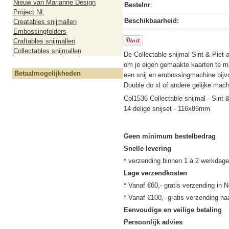
Nieuw van Marianne Design
Bestelnr
:
Project NL
Beschikbaarheid:
Creatables snijmallen
Embossingfolders
Craftables snijmallen
Collectables snijmallen
De Collectable snijmal Sint & Piet 
om je eigen gemaakte kaarten te ma
Betaalmogelijkheden
een snij en embossingmachine bijv
Double do xl of andere gelijke mach
Col1536 Collectable snijmal - Sint 
14 delige snijset - 116x86mm
Geen minimum bestelbedrag
Snelle levering
Lage verzendkosten
* Vanaf €60,- gratis verzending in N
Eenvoudige en veilige betaling
Persoonlijk advies