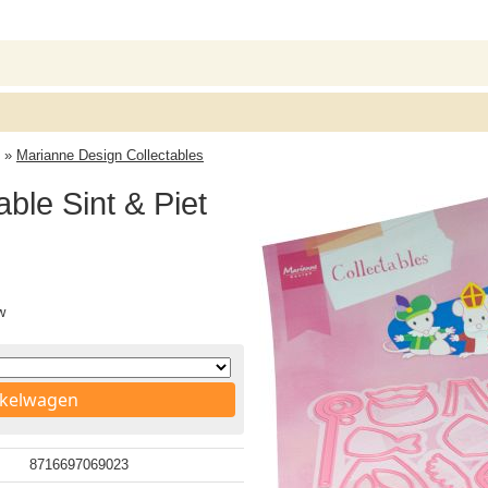
»
Marianne Design Collectables
ble Sint & Piet
w
nkelwagen
8716697069023