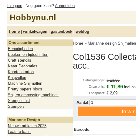
Inloggen
| Nog geen klant?
Aanmelden
Hobbynu.nl
home
|
winkelwagen
|
gastenboek
|
weblog
Ons assortiment
Home
»
Marianne design Snijmallen
Benodigheden
Col1536 Collecta
Boeken en tijdschriften
Craft stencils
acc.
Kaart Decoraties
Kaarten karton
Knipvellen
€ 13,95
Catalogusprijs:
Machine Snijmallen
€ 11,86
Onze prijs:
incl bt
Pretty papers blocs
€ 2,09
U bespaart:
Snij en embossing machines
Stempel inkt
Aantal:
Stempels
In wi
Marianne Design
Nieuwe artikelen 2025
Barcode
:
Laatste kans