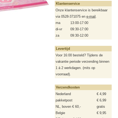
Klantenservice
Onze klantenservice is bereikbaar
via 0528-371075 en
e-mail
.
ma
13:00-17:00
di-vr
09:30-17:00
za
09:30-12:00
Levertijd
Voor 16:00 besteld? Tijdens de
vakantie periode verzending binnen
1 á 2 werkdagen. (mits op
voorraad).
Verzendkosten
Nederland
€ 4,99
pakketpost
€ 6,99
NL, boven € 60,-
gratis
Belgie
€ 9,95