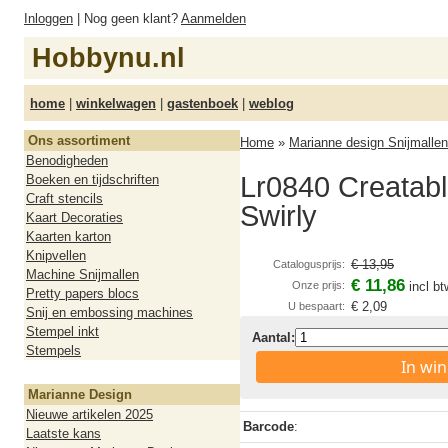
Inloggen
| Nog geen klant?
Aanmelden
Hobbynu.nl
home
|
winkelwagen
|
gastenboek
|
weblog
Ons assortiment
Home
»
Marianne design Snijmallen
Benodigheden
Lr0840 Creatab
Boeken en tijdschriften
Craft stencils
Swirly
Kaart Decoraties
Kaarten karton
Knipvellen
€ 13,95
Catalogusprijs:
Machine Snijmallen
€ 11,86
Onze prijs:
incl bt
Pretty papers blocs
€ 2,09
U bespaart:
Snij en embossing machines
Stempel inkt
Aantal:
Stempels
In wi
Marianne Design
Nieuwe artikelen 2025
Barcode
:
Laatste kans