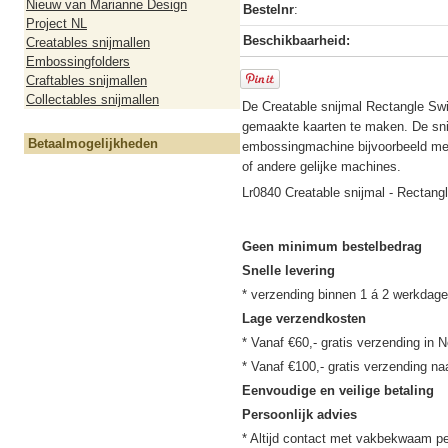
Nieuw van Marianne Design
Bestelnr
:
Project NL
Beschikbaarheid:
Creatables snijmallen
Embossingfolders
Craftables snijmallen
Collectables snijmallen
De Creatable snijmal Rectangle Swir
gemaakte kaarten te maken. De snij
Betaalmogelijkheden
embossingmachine bijvoorbeeld met
of andere gelijke machines.
Lr0840 Creatable snijmal - Rectan
Geen minimum bestelbedrag
Snelle levering
Lage verzendkosten
* Vanaf €60,- gratis verzending in N
Eenvoudige en veilige betaling
Persoonlijk advies