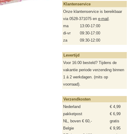
Klantenservice
Onze klantenservice is bereikbaar
via 0528-371075 en
e-mail
.
ma
13:00-17:00
di-vr
09:30-17:00
za
09:30-12:00
Levertijd
Voor 16:00 besteld? Tijdens de
vakantie periode verzending binnen
1 á 2 werkdagen. (mits op
voorraad).
Verzendkosten
Nederland
€ 4,99
pakketpost
€ 6,99
NL, boven € 60,-
gratis
Belgie
€ 9,95