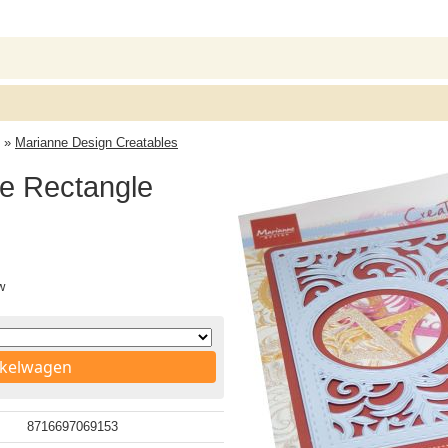
»
Marianne Design Creatables
le Rectangle
w
nkelwagen
8716697069153