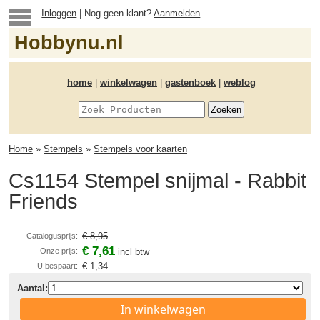
Inloggen
| Nog geen klant?
Aanmelden
Hobbynu.nl
home
|
winkelwagen
|
gastenboek
|
weblog
Home
»
Stempels
»
Stempels voor kaarten
Cs1154 Stempel snijmal - Rabbit
Friends
€ 8,95
Catalogusprijs:
€ 7,61
Onze prijs:
incl btw
€ 1,34
U bespaart:
Aantal:
In winkelwagen