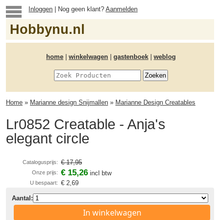
Inloggen
| Nog geen klant?
Aanmelden
Hobbynu.nl
home
|
winkelwagen
|
gastenboek
|
weblog
Home
»
Marianne design Snijmallen
»
Marianne Design Creatables
Lr0852 Creatable - Anja's
elegant circle
€ 17,95
Catalogusprijs:
€ 15,26
Onze prijs:
incl btw
€ 2,69
U bespaart:
Aantal:
In winkelwagen