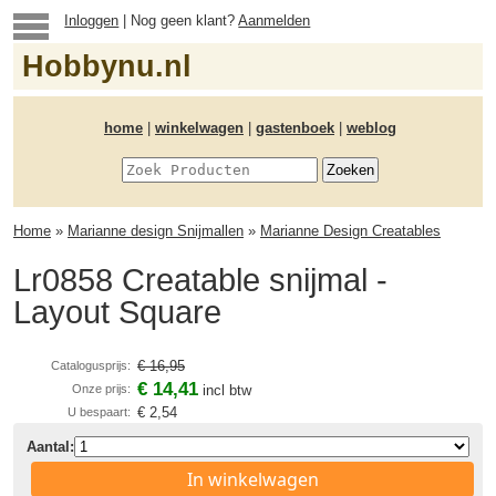
Inloggen
| Nog geen klant?
Aanmelden
Hobbynu.nl
home
|
winkelwagen
|
gastenboek
|
weblog
Home
»
Marianne design Snijmallen
»
Marianne Design Creatables
Lr0858 Creatable snijmal -
Layout Square
€ 16,95
Catalogusprijs:
€ 14,41
Onze prijs:
incl btw
€ 2,54
U bespaart:
Aantal:
In winkelwagen