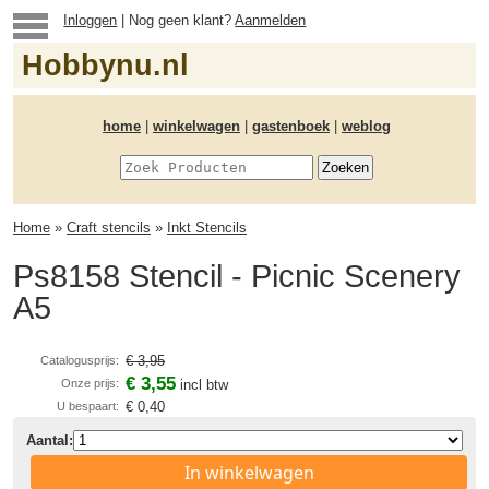
Inloggen
| Nog geen klant?
Aanmelden
Hobbynu.nl
home
|
winkelwagen
|
gastenboek
|
weblog
Home
»
Craft stencils
»
Inkt Stencils
Ps8158 Stencil - Picnic Scenery
A5
€ 3,95
Catalogusprijs:
€ 3,55
Onze prijs:
incl btw
€ 0,40
U bespaart:
Aantal:
In winkelwagen