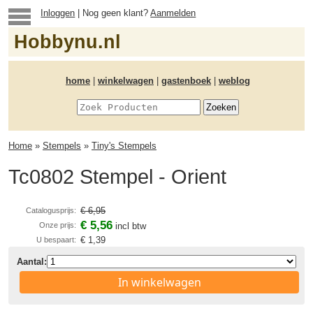
Inloggen
| Nog geen klant?
Aanmelden
Hobbynu.nl
home
|
winkelwagen
|
gastenboek
|
weblog
Home
»
Stempels
»
Tiny's Stempels
Tc0802 Stempel - Orient
€ 6,95
Catalogusprijs:
€ 5,56
Onze prijs:
incl btw
€ 1,39
U bespaart:
Aantal:
In winkelwagen