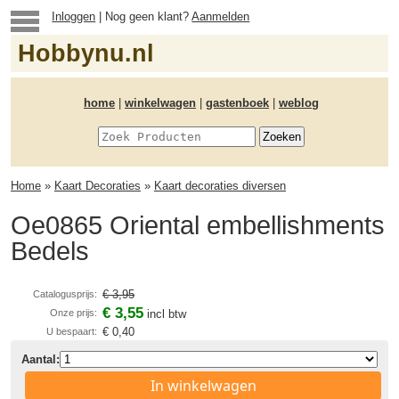
Inloggen
| Nog geen klant?
Aanmelden
Hobbynu.nl
home
|
winkelwagen
|
gastenboek
|
weblog
Home
»
Kaart Decoraties
»
Kaart decoraties diversen
Oe0865 Oriental embellishments
Bedels
€ 3,95
Catalogusprijs:
€ 3,55
Onze prijs:
incl btw
€ 0,40
U bespaart:
Aantal:
In winkelwagen