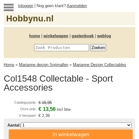
Inloggen
| Nog geen klant?
Aanmelden
Hobbynu.nl
home
|
winkelwagen
|
gastenboek
|
weblog
Home
»
Marianne design Snijmallen
»
Marianne Design Collectables
Col1548 Collectable - Sport
Accessories
€ 15,95
Catalogusprijs:
€ 13,56
Onze prijs:
incl btw
€ 2,39
U bespaart:
Aantal:
In winkelwagen