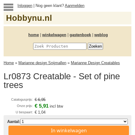
Inloggen
| Nog geen klant?
Aanmelden
Hobbynu.nl
home
|
winkelwagen
|
gastenboek
|
weblog
Home
»
Marianne design Snijmallen
»
Marianne Design Creatables
Lr0873 Creatable - Set of pine
trees
€ 6,95
Catalogusprijs:
€ 5,91
Onze prijs:
incl btw
€ 1,04
U bespaart:
Aantal:
In winkelwagen