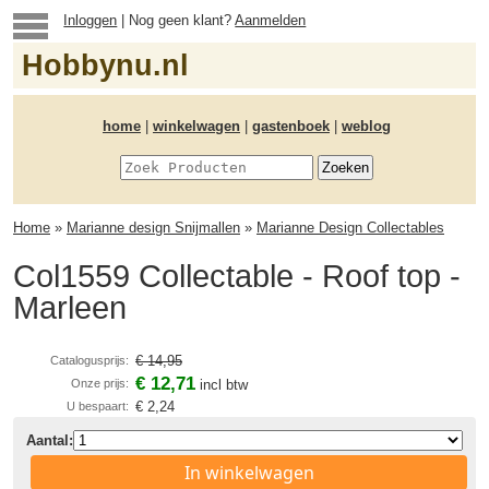
Inloggen
| Nog geen klant?
Aanmelden
Hobbynu.nl
home
|
winkelwagen
|
gastenboek
|
weblog
Home
»
Marianne design Snijmallen
»
Marianne Design Collectables
Col1559 Collectable - Roof top -
Marleen
€ 14,95
Catalogusprijs:
€ 12,71
Onze prijs:
incl btw
€ 2,24
U bespaart:
Aantal:
In winkelwagen