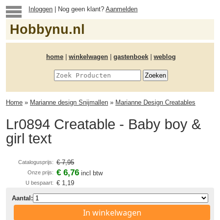
Inloggen
| Nog geen klant?
Aanmelden
Hobbynu.nl
home
|
winkelwagen
|
gastenboek
|
weblog
Home
»
Marianne design Snijmallen
»
Marianne Design Creatables
Lr0894 Creatable - Baby boy &
girl text
€ 7,95
Catalogusprijs:
€ 6,76
Onze prijs:
incl btw
€ 1,19
U bespaart:
Aantal:
In winkelwagen