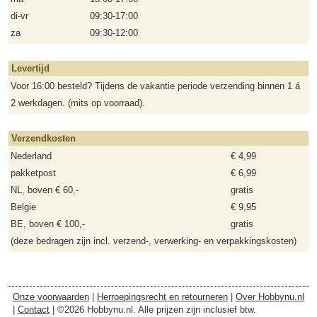
di-vr
09:30-17:00
za
09:30-12:00
Levertijd
Voor 16:00 besteld? Tijdens de vakantie periode verzending binnen 1 á
2 werkdagen. (mits op voorraad).
Verzendkosten
Nederland
€ 4,99
pakketpost
€ 6,99
NL, boven € 60,-
gratis
Belgie
€ 9,95
BE, boven € 100,-
gratis
(deze bedragen zijn incl. verzend-, verwerking- en verpakkingskosten)
Onze voorwaarden
|
Herroepingsrecht en retourneren
|
Over Hobbynu.nl
|
Contact
| ©2026 Hobbynu.nl. Alle prijzen zijn inclusief btw.