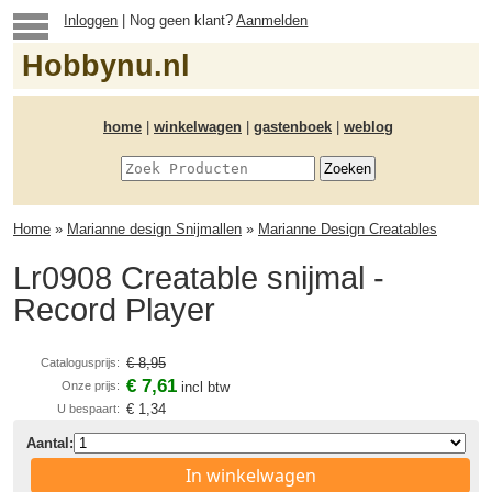
Inloggen
| Nog geen klant?
Aanmelden
Hobbynu.nl
home
|
winkelwagen
|
gastenboek
|
weblog
Home
»
Marianne design Snijmallen
»
Marianne Design Creatables
Lr0908 Creatable snijmal -
Record Player
€ 8,95
Catalogusprijs:
€ 7,61
Onze prijs:
incl btw
€ 1,34
U bespaart:
Aantal:
In winkelwagen