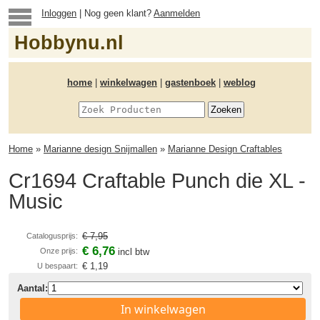
Inloggen
| Nog geen klant?
Aanmelden
Hobbynu.nl
home
|
winkelwagen
|
gastenboek
|
weblog
Home
»
Marianne design Snijmallen
»
Marianne Design Craftables
Cr1694 Craftable Punch die XL -
Music
€ 7,95
Catalogusprijs:
€ 6,76
Onze prijs:
incl btw
€ 1,19
U bespaart:
Aantal:
In winkelwagen