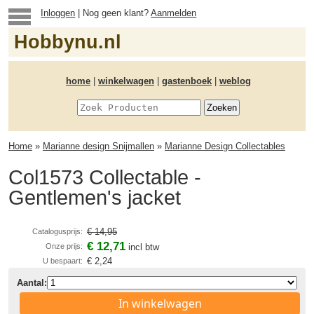
Inloggen
| Nog geen klant?
Aanmelden
Hobbynu.nl
home
|
winkelwagen
|
gastenboek
|
weblog
Home
»
Marianne design Snijmallen
»
Marianne Design Collectables
Col1573 Collectable -
Gentlemen's jacket
€ 14,95
Catalogusprijs:
€ 12,71
Onze prijs:
incl btw
€ 2,24
U bespaart:
Aantal:
In winkelwagen