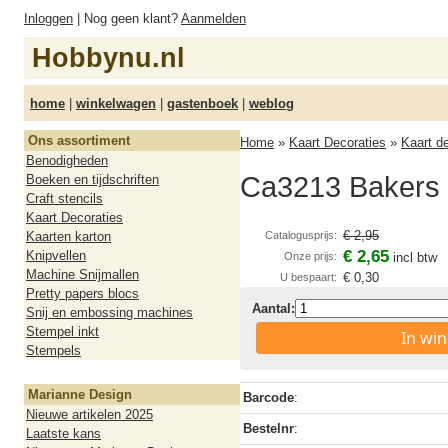
Inloggen
| Nog geen klant?
Aanmelden
Hobbynu.nl
home
|
winkelwagen
|
gastenboek
|
weblog
Ons assortiment
Home
»
Kaart Decoraties
»
Kaart d
Benodigheden
Ca3213 Bakers t
Boeken en tijdschriften
Craft stencils
Kaart Decoraties
€ 2,95
Kaarten karton
Catalogusprijs:
€ 2,65
Knipvellen
Onze prijs:
incl btw
Machine Snijmallen
€ 0,30
U bespaart:
Pretty papers blocs
Aantal:
Snij en embossing machines
Stempel inkt
In wi
Stempels
Marianne Design
Barcode
:
Nieuwe artikelen 2025
Bestelnr
:
Laatste kans