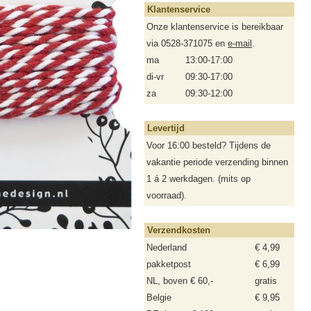
Klantenservice
Onze klantenservice is bereikbaar
via 0528-371075 en
e-mail
.
ma
13:00-17:00
di-vr
09:30-17:00
za
09:30-12:00
Levertijd
Voor 16:00 besteld? Tijdens de
vakantie periode verzending binnen
1 á 2 werkdagen. (mits op
voorraad).
Verzendkosten
Nederland
€ 4,99
pakketpost
€ 6,99
NL, boven € 60,-
gratis
Belgie
€ 9,95