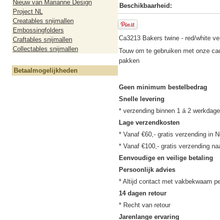
Nieuw van Marianne Design
Beschikbaarheid:
Project NL
Creatables snijmallen
Embossingfolders
Ca3213 Bakers twine - red/white ve
Craftables snijmallen
Collectables snijmallen
Touw om te gebruiken met onze ca
pakken
Betaalmogelijkheden
Geen minimum bestelbedrag
Snelle levering
Lage verzendkosten
* Vanaf €60,- gratis verzending in N
Eenvoudige en veilige betaling
Persoonlijk advies
14 dagen retour
Jarenlange ervaring