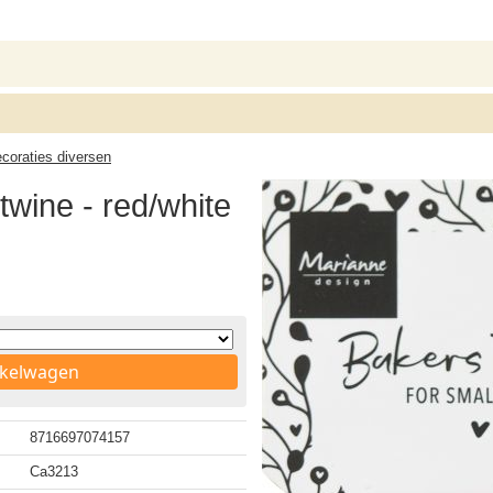
ecoraties diversen
wine - red/white
nkelwagen
8716697074157
Ca3213