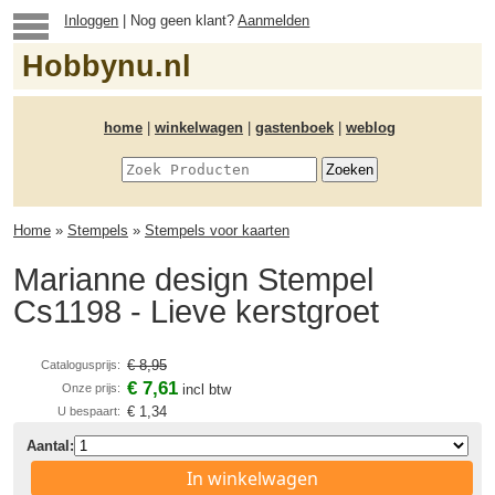
Inloggen
| Nog geen klant?
Aanmelden
Hobbynu.nl
home
|
winkelwagen
|
gastenboek
|
weblog
Home
»
Stempels
»
Stempels voor kaarten
Marianne design Stempel
Cs1198 - Lieve kerstgroet
€ 8,95
Catalogusprijs:
€ 7,61
Onze prijs:
incl btw
€ 1,34
U bespaart:
Aantal:
In winkelwagen