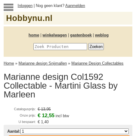
Inloggen
| Nog geen klant?
Aanmelden
Hobbynu.nl
home
|
winkelwagen
|
gastenboek
|
weblog
Home
»
Marianne design Snijmallen
»
Marianne Design Collectables
Marianne design Col1592
Collectable - Martini Glass by
Marleen
€ 13,95
Catalogusprijs:
€ 12,55
Onze prijs:
incl btw
€ 1,40
U bespaart:
Aantal: