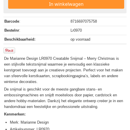
In winkelwagen
Barcode
:
8716697075758
Bestelnr
:
Lr0970
Beschikbaarheid:
op voorraad
De Marianne Design LR0970 Creatable Snijmal – Merry Christmas is
een stijlvolle tekstsnijmal waarmee je eenvoudig een klassieke
kerstgroet toevoegt aan je creatieve projecten. Perfect voor het maken
van sfeervolle kerstkaarten, scrapbookingpagina’s, labels en andere
winterse decoraties.
De snijmal is geschikt voor de meeste gangbare stans- en
embossingmachines en snijdt moeiteloos door papier, cardstock en
andere hobby-materialen. Dankzij het elegante ontwerp creëer je in een
handomdraai een feestelijke en professionele uitstraling.
Kenmerken:
Merk: Marianne Design
Artikelnummer: LR0970