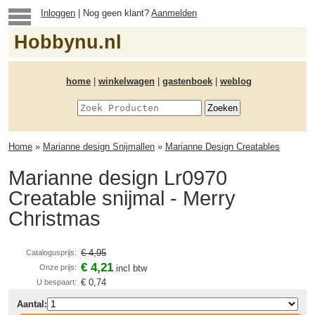
Inloggen
| Nog geen klant?
Aanmelden
Hobbynu.nl
home
|
winkelwagen
|
gastenboek
|
weblog
Home
»
Marianne design Snijmallen
»
Marianne Design Creatables
Marianne design Lr0970
Creatable snijmal - Merry
Christmas
€ 4,95
Catalogusprijs:
€ 4,21
Onze prijs:
incl btw
€ 0,74
U bespaart:
Aantal: