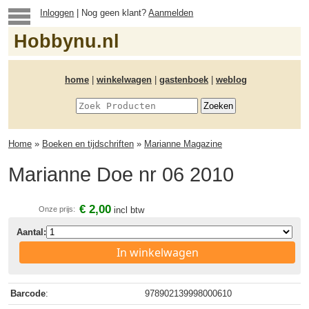
Inloggen
| Nog geen klant?
Aanmelden
Hobbynu.nl
home
|
winkelwagen
|
gastenboek
|
weblog
Home
»
Boeken en tijdschriften
»
Marianne Magazine
Marianne Doe nr 06 2010
€ 2,00
Onze prijs:
incl btw
Aantal:
In winkelwagen
Barcode
:
978902139998000610