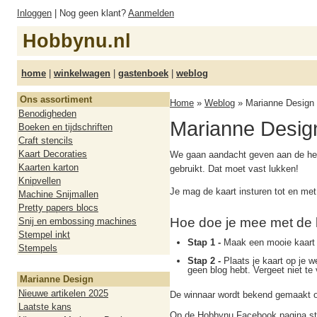
Inloggen
| Nog geen klant?
Aanmelden
Hobbynu.nl
home
|
winkelwagen
|
gastenboek
|
weblog
Ons assortiment
Home
»
Weblog
» Marianne Design k
Benodigheden
Marianne Design
Boeken en tijdschriften
Craft stencils
Kaart Decoraties
We gaan aandacht geven aan de herf
Kaarten karton
gebruikt. Dat moet vast lukken!
Knipvellen
Je mag de kaart insturen tot en met
Machine Snijmallen
Pretty papers blocs
Hoe doe je mee met de 
Snij en embossing machines
Stempel inkt
Stap 1 -
Maak een mooie kaart m
Stempels
Stap 2 -
Plaats je kaart op je w
geen blog hebt. Vergeet niet te
Marianne Design
Nieuwe artikelen 2025
De winnaar wordt bekend gemaakt o
Laatste kans
Op de
Hobbynu Facebook pagina
st