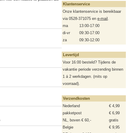
Klantenservice
Onze klantenservice is bereikbaar
via 0528-371075 en
e-mail
.
ma
13:00-17:00
di-vr
09:30-17:00
za
09:30-12:00
Levertijd
Voor 16:00 besteld? Tijdens de
vakantie periode verzending binnen
1 á 2 werkdagen. (mits op
voorraad).
Verzendkosten
Nederland
€ 4,99
pakketpost
€ 6,99
a
NL, boven € 60,-
gratis
Belgie
€ 9,95