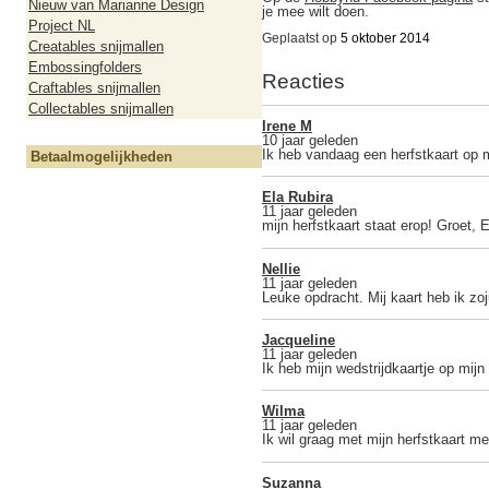
Nieuw van Marianne Design
je mee wilt doen.
Project NL
Geplaatst op
5 oktober 2014
Creatables snijmallen
Embossingfolders
Reacties
Craftables snijmallen
Collectables snijmallen
Irene M
10 jaar geleden
Ik heb vandaag een herfstkaart op 
Betaalmogelijkheden
Ela Rubira
11 jaar geleden
mijn herfstkaart staat erop! Groet, E
Nellie
11 jaar geleden
Leuke opdracht. Mij kaart heb ik zoju
Jacqueline
11 jaar geleden
Ik heb mijn wedstrijdkaartje op mijn
Wilma
11 jaar geleden
Ik wil graag met mijn herfstkaart m
Suzanna