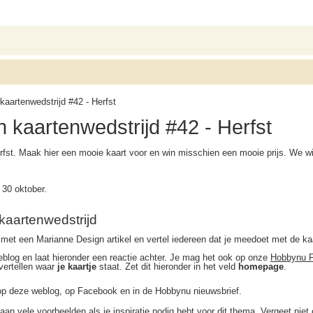
aartenwedstrijd #42 - Herfst
 kaartenwedstrijd #42 - Herfst
st. Maak hier een mooie kaart voor en win misschien een mooie prijs. We will
 30 oktober.
kaartenwedstrijd
et een Marianne Design artikel en vertel iedereen dat je meedoet met de kaa
eblog en laat hieronder een reactie achter. Je mag het ook op onze
Hobbynu F
 vertellen waar
je kaartje
staat. Zet dit hieronder in het veld
homepage
.
p deze weblog, op Facebook en in de Hobbynu nieuwsbrief.
aan vele voorbeelden als je inspiratie nodig hebt voor dit thema. Vergeet niet 