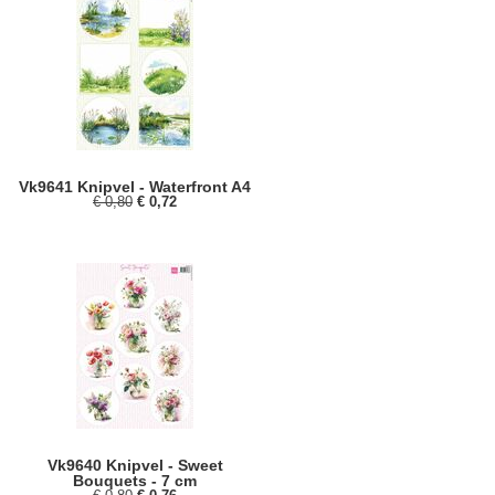
Vk9641 Knipvel - Waterfront A4
€ 0,80
€ 0,72
Vk9640 Knipvel - Sweet
Bouquets - 7 cm