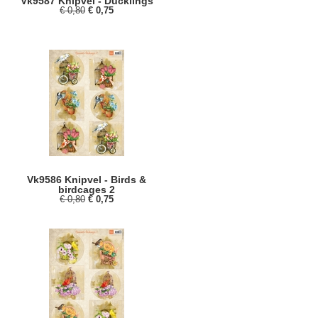
Vk9587 Knipvel - Ducklings
€ 0,80
€ 0,75
Vk9586 Knipvel - Birds &
birdcages 2
€ 0,80
€ 0,75