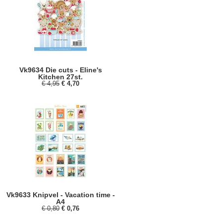
Vk9634 Die cuts - Eline's
Kitchen 27st.
€ 4,95
€ 4,70
Vk9633 Knipvel - Vacation time -
A4
€ 0,80
€ 0,76