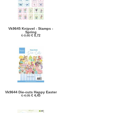
Vk9645 Knipvel - Stamps -
Spring
€ 0,80
€ 0,72
Vk9644 Die-cuts Happy Easter
€ 4,95
€ 4,45