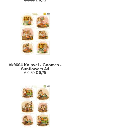
€ 0,80
€ 0,75
Vk9604 Knipvel - Gnomes -
Sunflowers A4
€ 0,80
€ 0,75