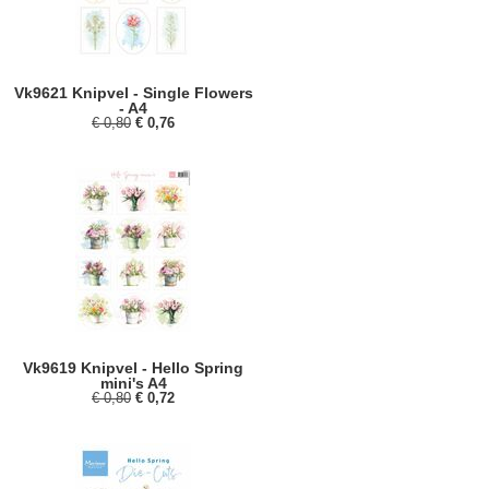
Vk9621 Knipvel - Single Flowers
- A4
€ 0,80
€ 0,76
Vk9619 Knipvel - Hello Spring
mini's A4
€ 0,80
€ 0,72