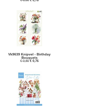
€ 0,80
€ 0,76
Vk9639 Knipvel - Birthday
Bouquets
€ 0,80
€ 0,76