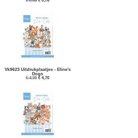
€ 0,80
€ 0,76
Vk9623 Uitdrukplaatjes - Eline's
Dogs
€ 4,95
€ 4,70