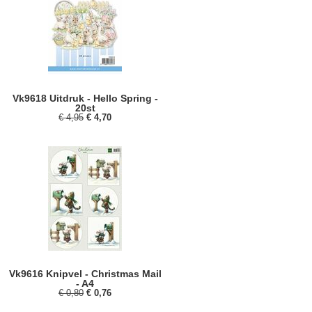
Vk9618 Uitdruk - Hello Spring -
20st
€ 4,95
€ 4,70
Vk9616 Knipvel - Christmas Mail
- A4
€ 0,80
€ 0,76