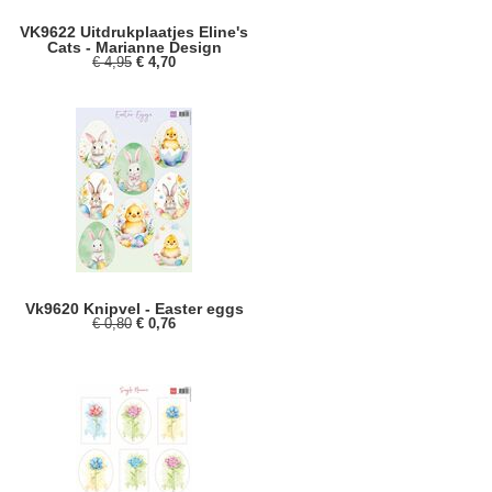
VK9622 Uitdrukplaatjes Eline's
Cats - Marianne Design
€ 4,95
€ 4,70
Vk9620 Knipvel - Easter eggs
€ 0,80
€ 0,76