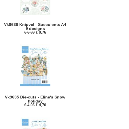
Vk9636 Knipvel - Succulents A4
9 designs
€ 0,80
€ 0,76
Vk9635 Die-cuts - Eline's Snow
holiday
€ 4,95
€ 4,70