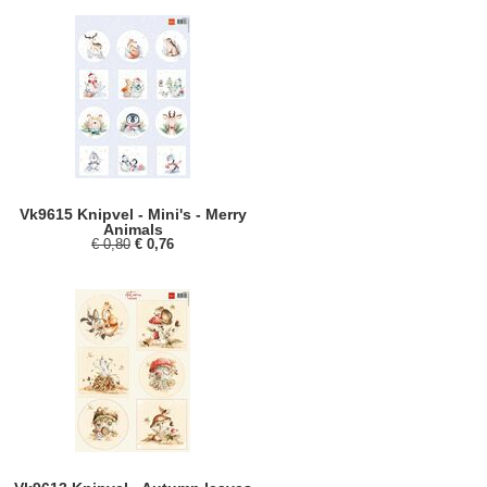
Vk9615 Knipvel - Mini's - Merry
Animals
€ 0,80
€ 0,76