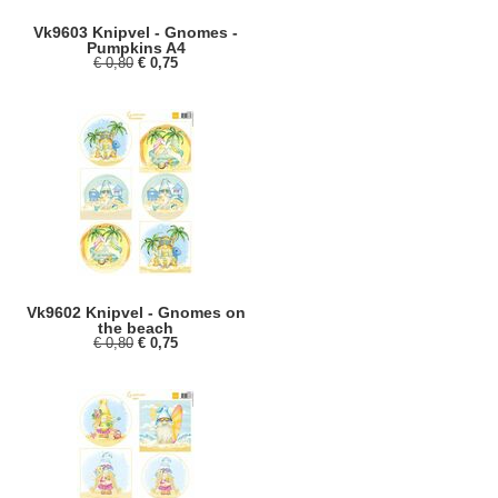
Vk9603 Knipvel - Gnomes -
Pumpkins A4
€ 0,80
€ 0,75
Vk9602 Knipvel - Gnomes on
the beach
€ 0,80
€ 0,75