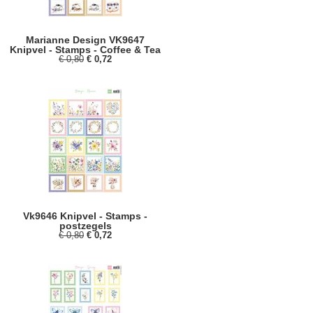
Marianne Design VK9647
Knipvel - Stamps - Coffee & Tea
€ 0,80
€ 0,72
Vk9646 Knipvel - Stamps -
postzegels
€ 0,80
€ 0,72