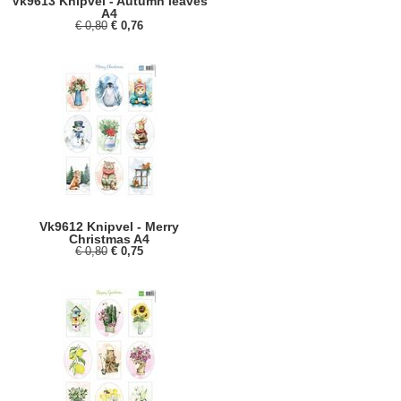
Vk9613 Knipvel - Autumn leaves
A4
€ 0,80
€ 0,76
Vk9612 Knipvel - Merry
Christmas A4
€ 0,80
€ 0,75