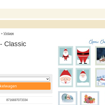
»
Vintage
- Classic
nkelwagen
8716697073334