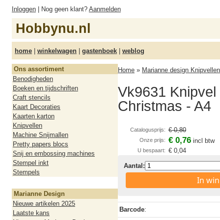
Inloggen
| Nog geen klant?
Aanmelden
Hobbynu.nl
home
|
winkelwagen
|
gastenboek
|
weblog
Ons assortiment
Home
»
Marianne design Knipvellen
Benodigheden
Vk9631 Knipvel 
Boeken en tijdschriften
Craft stencils
Christmas - A4
Kaart Decoraties
Kaarten karton
Knipvellen
€ 0,80
Catalogusprijs:
Machine Snijmallen
€ 0,76
Onze prijs:
incl btw
Pretty papers blocs
€ 0,04
U bespaart:
Snij en embossing machines
Stempel inkt
Aantal:
Stempels
In wi
Marianne Design
Nieuwe artikelen 2025
Barcode
:
Laatste kans