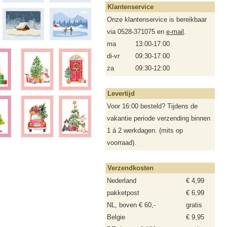
Klantenservice
Onze klantenservice is bereikbaar
via 0528-371075 en
e-mail
.
ma
13:00-17:00
di-vr
09:30-17:00
za
09:30-12:00
Levertijd
Voor 16:00 besteld? Tijdens de
vakantie periode verzending binnen
1 á 2 werkdagen. (mits op
voorraad).
Verzendkosten
Nederland
€ 4,99
pakketpost
€ 6,99
NL, boven € 60,-
gratis
Belgie
€ 9,95