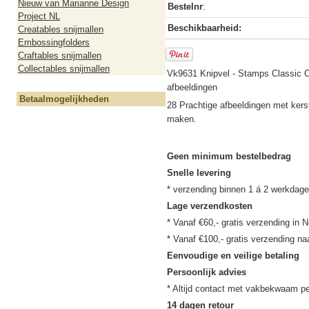
Nieuw van Marianne Design
Bestelnr
:
Project NL
Beschikbaarheid:
Creatables snijmallen
Embossingfolders
Craftables snijmallen
Collectables snijmallen
Vk9631 Knipvel - Stamps Classic C
afbeeldingen
Betaalmogelijkheden
28 Prachtige afbeeldingen met ker
maken.
Geen minimum bestelbedrag
Snelle levering
Lage verzendkosten
* Vanaf €60,- gratis verzending in N
Eenvoudige en veilige betaling
Persoonlijk advies
14 dagen retour