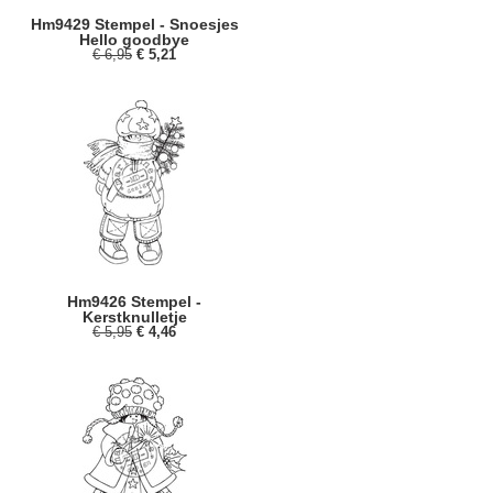
Hm9429 Stempel - Snoesjes
Hello goodbye
€ 6,95
€ 5,21
Hm9426 Stempel -
Kerstknulletje
€ 5,95
€ 4,46