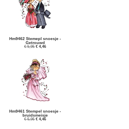
Hm9462 Stemepl snoesje -
Getrouwd
€ 5,95
€ 4,46
Hm9461 Stempel snoesje -
bruidsmeisje
€ 5,95
€ 4,46