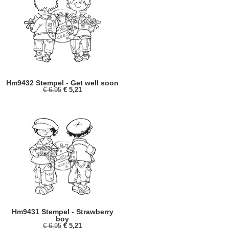
Hm9432 Stempel - Get well soon
€ 6,95
€ 5,21
Hm9431 Stempel - Strawberry
boy
€ 6,95
€ 5,21