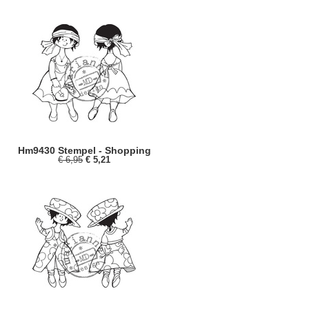
Hm9430 Stempel - Shopping
€ 6,95
€ 5,21