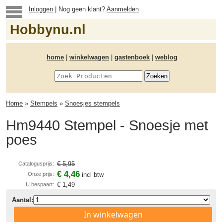
Inloggen
| Nog geen klant?
Aanmelden
Hobbynu.nl
home
|
winkelwagen
|
gastenboek
|
weblog
Home
»
Stempels
»
Snoesjes stempels
Hm9440 Stempel - Snoesje met
poes
€ 5,95
Catalogusprijs:
€ 4,46
Onze prijs:
incl btw
€ 1,49
U bespaart:
Aantal:
In winkelwagen