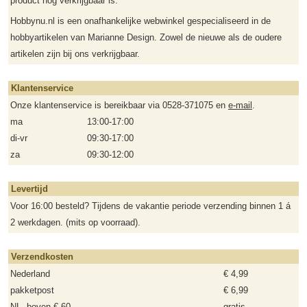
product nog verkrijgbaar is.
Hobbynu.nl is een onafhankelijke webwinkel gespecialiseerd in de
hobbyartikelen van Marianne Design. Zowel de nieuwe als de oudere
artikelen zijn bij ons verkrijgbaar.
Klantenservice
Onze klantenservice is bereikbaar via 0528-371075 en
e-mail
.
ma
13:00-17:00
di-vr
09:30-17:00
za
09:30-12:00
Levertijd
Voor 16:00 besteld? Tijdens de vakantie periode verzending binnen 1 á
2 werkdagen. (mits op voorraad).
Verzendkosten
Nederland
€ 4,99
pakketpost
€ 6,99
NL, boven € 60,-
gratis