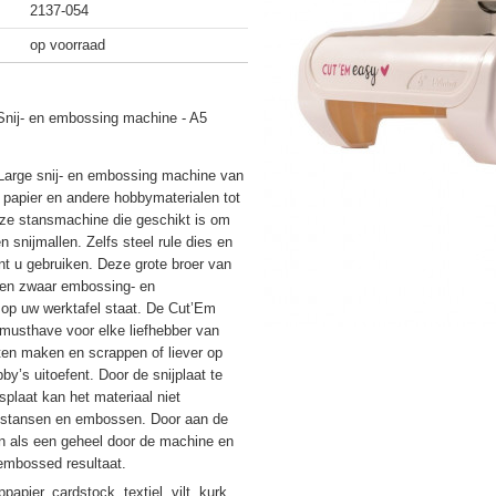
2137-054
op voorraad
Snij- en embossing machine - A5
arge snij- en embossing machine van
papier en andere hobbymaterialen tot
eze stansmachine die geschikt is om
n snijmallen. Zelfs steel rule dies en
nt u gebruiken. Deze grote broer van
f en zwaar embossing- en
l op uw werktafel staat. De Cut’Em
musthave voor elke liefhebber van
rten maken en scrappen of liever op
y’s uitoefent. Door de snijplaat te
plaat kan het materiaal niet
s stansen en embossen. Door aan de
n als een geheel door de machine en
 embossed resultaat.
apier, cardstock, textiel, vilt, kurk