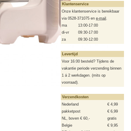
Klantenservice
Onze klantenservice is bereikbaar
via 0528-371075 en
e-mail
.
ma
13:00-17:00
di-vr
09:30-17:00
za
09:30-12:00
Levertijd
Voor 16:00 besteld? Tijdens de
vakantie periode verzending binnen
1 á 2 werkdagen. (mits op
voorraad).
Verzendkosten
Nederland
€ 4,99
pakketpost
€ 6,99
NL, boven € 60,-
gratis
Belgie
€ 9,95