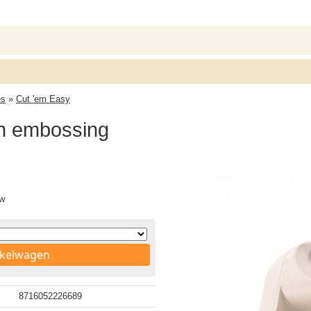
es
»
Cut 'em Easy
en embossing
tw
nkelwagen
8716052226689