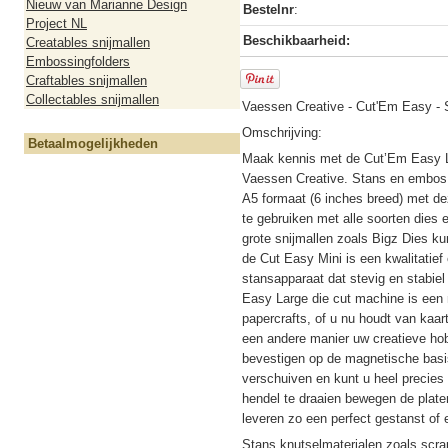
Nieuw van Marianne Design
Bestelnr
:
Project NL
Beschikbaarheid:
Creatables snijmallen
Embossingfolders
Craftables snijmallen
Collectables snijmallen
Vaessen Creative - Cut'Em Easy - 
Omschrijving:
Betaalmogelijkheden
Maak kennis met de Cut’Em Easy L
Vaessen Creative. Stans en embos 
A5 formaat (6 inches breed) met d
te gebruiken met alle soorten dies e
grote snijmallen zoals Bigz Dies ku
de Cut Easy Mini is een kwalitatie
stansapparaat dat stevig en stabie
Easy Large die cut machine is een 
papercrafts, of u nu houdt van kaa
een andere manier uw creatieve hobb
bevestigen op de magnetische basis
verschuiven en kunt u heel precie
hendel te draaien bewegen de plate
leveren zo een perfect gestanst of
Stans knutselmaterialen zoals scrapp