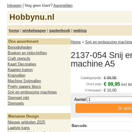
Inloggen
| Nog geen klant?
Aanmelden
Hobbynu.nl
home
|
winkelwagen
|
gastenboek
|
weblog
Ons assortiment
Home
»
Snij en embossing machin
Benodigheden
2137-054 Snij 
Boeken en tijdschriften
Craft stencils
machine A5
Kaart Decoraties
Kaarten karton
Knipvellen
€ 99,95
Catalogusprijs:
Machine Snijmallen
€ 89,95
Onze prijs:
incl b
Pretty papers blocs
€ 10,00
U bespaart:
Snij en embossing machines
Stempel inkt
Aantal:
Stempels
In wi
Marianne Design
Nieuwe artikelen 2025
Barcode
:
Laatste kans