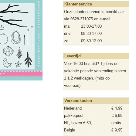
Klantenservice
Onze klantenservice is bereikbaar
via 0528-371075 en
e-mail
.
ma
13:00-17:00
di-vr
09:30-17:00
za
09:30-12:00
Levertijd
Voor 16:00 besteld? Tijdens de
vakantie periode verzending binnen
1 á 2 werkdagen. (mits op
voorraad).
Verzendkosten
Nederland
€ 4,99
pakketpost
€ 6,99
NL, boven € 60,-
gratis
Belgie
€ 9,95