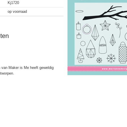
Kj1720
op voorraad
ten
n van Maker is Me heeft geweldig
ntworpen.