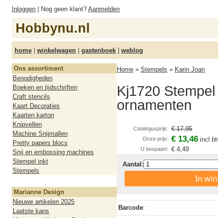
Inloggen
| Nog geen klant?
Aanmelden
Hobbynu.nl
home
|
winkelwagen
|
gastenboek
|
weblog
Ons assortiment
Home
»
Stempels
»
Karin Joan
Benodigheden
Kj1720 Stempel 
Boeken en tijdschriften
Craft stencils
ornamenten
Kaart Decoraties
Kaarten karton
Knipvellen
€ 17,95
Catalogusprijs:
Machine Snijmallen
€ 13,46
Onze prijs:
incl b
Pretty papers blocs
€ 4,49
U bespaart:
Snij en embossing machines
Stempel inkt
Aantal:
Stempels
In wi
Marianne Design
Nieuwe artikelen 2025
Barcode
:
Laatste kans