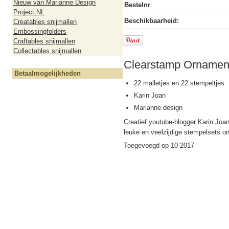
Nieuw van Marianne Design
Bestelnr
:
Project NL
Beschikbaarheid:
Creatables snijmallen
Embossingfolders
Craftables snijmallen
Collectables snijmallen
Clearstamp Ornamen
Betaalmogelijkheden
22 malletjes en 22 stempeltjes
Karin Joan
Marianne design
Creatief youtube-blogger Karin Joa
leuke en veelzijdige stempelsets o
Toegevoegd op 10-2017