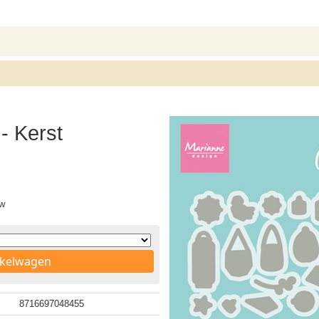
- Kerst
tw
nkelwagen
8716697048455