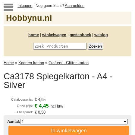
Inloggen
| Nog geen klant?
Aanmelden
Hobbynu.nl
home
|
winkelwagen
|
gastenboek
|
weblog
Home
»
Kaarten karton
»
Crafters - Glitter karton
Ca3178 Spiegelkarton - A4 -
Silver
€ 4,95
Catalogusprijs:
€ 4,45
Onze prijs:
incl btw
€ 0,50
U bespaart:
Aantal:
In winkelwagen