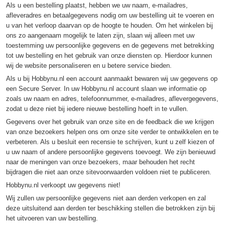
Als u een bestelling plaatst, hebben we uw naam, e-mailadres,
afleveradres en betaalgegevens nodig om uw bestelling uit te voeren en
u van het verloop daarvan op de hoogte te houden. Om het winkelen bij
ons zo aangenaam mogelijk te laten zijn, slaan wij alleen met uw
toestemming uw persoonlijke gegevens en de gegevens met betrekking
tot uw bestelling en het gebruik van onze diensten op. Hierdoor kunnen
wij de website personaliseren en u betere service bieden.
Als u bij Hobbynu.nl een account aanmaakt bewaren wij uw gegevens op
een Secure Server. In uw Hobbynu.nl account slaan we informatie op
zoals uw naam en adres, telefoonnummer, e-mailadres, aflevergegevens,
zodat u deze niet bij iedere nieuwe bestelling hoeft in te vullen.
Gegevens over het gebruik van onze site en de feedback die we krijgen
van onze bezoekers helpen ons om onze site verder te ontwikkelen en te
verbeteren. Als u besluit een recensie te schrijven, kunt u zelf kiezen of
u uw naam of andere persoonlijke gegevens toevoegt. We zijn benieuwd
naar de meningen van onze bezoekers, maar behouden het recht
bijdragen die niet aan onze sitevoorwaarden voldoen niet te publiceren.
Hobbynu.nl verkoopt uw gegevens niet!
Wij zullen uw persoonlijke gegevens niet aan derden verkopen en zal
deze uitsluitend aan derden ter beschikking stellen die betrokken zijn bij
het uitvoeren van uw bestelling.