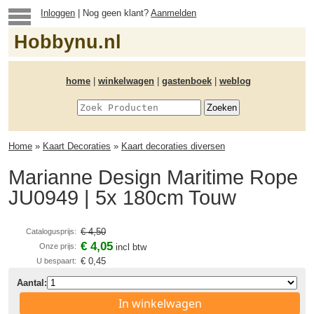
Inloggen
| Nog geen klant?
Aanmelden
Hobbynu.nl
home
|
winkelwagen
|
gastenboek
|
weblog
Home
»
Kaart Decoraties
»
Kaart decoraties diversen
Marianne Design Maritime Rope
JU0949 | 5x 180cm Touw
€ 4,50
Catalogusprijs:
€ 4,05
Onze prijs:
incl btw
€ 0,45
U bespaart:
Aantal:
In winkelwagen