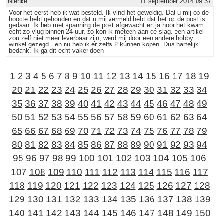
Nienke
11 september 2014 09:37
Voor het eerst heb ik wat besteld. Ik vind het geweldig. Dat u mij op de
hoogte hebt gehouden en dat u mij vermeld hebt dat het op de post is
gedaan. Ik heb met spanning de post afgewacht en ja hoor het kwam
echt zo vlug binnen 24 uur, zo kon ik meteen aan de slag. een artikel
zou zelf niet meer leverbaar zijn, werd mij door een andere hobby
winkel gezegd . en nu heb ik er zelfs 2 kunnen kopen. Dus hartelijk
bedank. Ik ga dit echt vaker doen
1
2
3
4
5
6
7
8
9
10
11
12
13
14
15
16
17
18
19
20
21
22
23
24
25
26
27
28
29
30
31
32
33
34
35
36
37
38
39
40
41
42
43
44
45
46
47
48
49
50
51
52
53
54
55
56
57
58
59
60
61
62
63
64
65
66
67
68
69
70
71
72
73
74
75
76
77
78
79
80
81
82
83
84
85
86
87
88
89
90
91
92
93
94
95
96
97
98
99
100
101
102
103
104
105
106
107
108
109
110
111
112
113
114
115
116
117
118
119
120
121
122
123
124
125
126
127
128
129
130
131
132
133
134
135
136
137
138
139
140
141
142
143
144
145
146
147
148
149
150