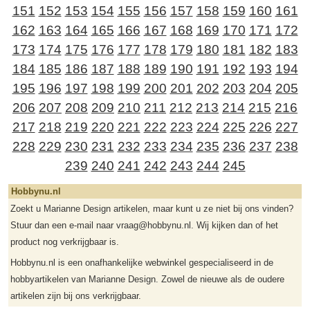
151
152
153
154
155
156
157
158
159
160
161
162
163
164
165
166
167
168
169
170
171
172
173
174
175
176
177
178
179
180
181
182
183
184
185
186
187
188
189
190
191
192
193
194
195
196
197
198
199
200
201
202
203
204
205
206
207
208
209
210
211
212
213
214
215
216
217
218
219
220
221
222
223
224
225
226
227
228
229
230
231
232
233
234
235
236
237
238
239
240
241
242
243
244
245
Hobbynu.nl
Zoekt u Marianne Design artikelen, maar kunt u ze niet bij ons vinden?
Stuur dan een e-mail naar vraag@hobbynu.nl. Wij kijken dan of het
product nog verkrijgbaar is.
Hobbynu.nl is een onafhankelijke webwinkel gespecialiseerd in de
hobbyartikelen van Marianne Design. Zowel de nieuwe als de oudere
artikelen zijn bij ons verkrijgbaar.