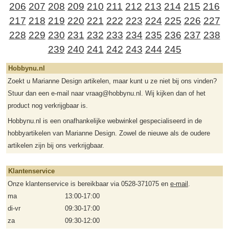
206
207
208
209
210
211
212
213
214
215
216
217
218
219
220
221
222
223
224
225
226
227
228
229
230
231
232
233
234
235
236
237
238
239
240
241
242
243
244
245
Hobbynu.nl
Zoekt u Marianne Design artikelen, maar kunt u ze niet bij ons vinden?
Stuur dan een e-mail naar vraag@hobbynu.nl. Wij kijken dan of het
product nog verkrijgbaar is.
Hobbynu.nl is een onafhankelijke webwinkel gespecialiseerd in de
hobbyartikelen van Marianne Design. Zowel de nieuwe als de oudere
artikelen zijn bij ons verkrijgbaar.
Klantenservice
Onze klantenservice is bereikbaar via 0528-371075 en
e-mail
.
ma
13:00-17:00
di-vr
09:30-17:00
za
09:30-12:00