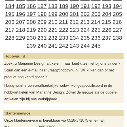
184
185
186
187
188
189
190
191
192
193
194
195
196
197
198
199
200
201
202
203
204
205
206
207
208
209
210
211
212
213
214
215
216
217
218
219
220
221
222
223
224
225
226
227
228
229
230
231
232
233
234
235
236
237
238
239
240
241
242
243
244
245
Hobbynu.nl
Zoekt u Marianne Design artikelen, maar kunt u ze niet bij ons vinden?
Stuur dan een e-mail naar vraag@hobbynu.nl. Wij kijken dan of het
product nog verkrijgbaar is.
Hobbynu.nl is een onafhankelijke webwinkel gespecialiseerd in de
hobbyartikelen van Marianne Design. Zowel de nieuwe als de oudere
artikelen zijn bij ons verkrijgbaar.
Klantenservice
Onze klantenservice is bereikbaar via 0528-371075 en
e-mail
.