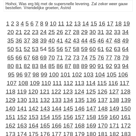
Hoihoi, Was erg blij met de supersnelle levering. Zal zeker weer gauw
bestellen. Vriendelijke groeten, Astrid
1
2
3
4
5
6
7
8
9
10
11
12
13
14
15
16
17
18
19
20
21
22
23
24
25
26
27
28
29
30
31
32
33
34
35
36
37
38
39
40
41
42
43
44
45
46
47
48
49
50
51
52
53
54
55
56
57
58
59
60
61
62
63
64
65
66
67
68
69
70
71
72
73
74
75
76
77
78
79
80
81
82
83
84
85
86
87
88
89
90
91
92
93
94
95
96
97
98
99
100
101
102
103
104
105
106
107
108
109
110
111
112
113
114
115
116
117
118
119
120
121
122
123
124
125
126
127
128
129
130
131
132
133
134
135
136
137
138
139
140
141
142
143
144
145
146
147
148
149
150
151
152
153
154
155
156
157
158
159
160
161
162
163
164
165
166
167
168
169
170
171
172
173
174
175
176
177
178
179
180
181
182
183