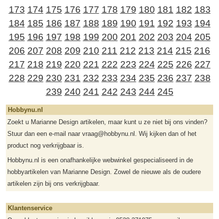
173
174
175
176
177
178
179
180
181
182
183
184
185
186
187
188
189
190
191
192
193
194
195
196
197
198
199
200
201
202
203
204
205
206
207
208
209
210
211
212
213
214
215
216
217
218
219
220
221
222
223
224
225
226
227
228
229
230
231
232
233
234
235
236
237
238
239
240
241
242
243
244
245
Hobbynu.nl
Zoekt u Marianne Design artikelen, maar kunt u ze niet bij ons vinden?
Stuur dan een e-mail naar vraag@hobbynu.nl. Wij kijken dan of het
product nog verkrijgbaar is.
Hobbynu.nl is een onafhankelijke webwinkel gespecialiseerd in de
hobbyartikelen van Marianne Design. Zowel de nieuwe als de oudere
artikelen zijn bij ons verkrijgbaar.
Klantenservice