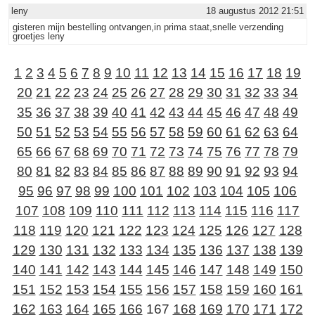
leny
18 augustus 2012 21:51
gisteren mijn bestelling ontvangen,in prima staat,snelle verzending
groetjes leny
1
2
3
4
5
6
7
8
9
10
11
12
13
14
15
16
17
18
19
20
21
22
23
24
25
26
27
28
29
30
31
32
33
34
35
36
37
38
39
40
41
42
43
44
45
46
47
48
49
50
51
52
53
54
55
56
57
58
59
60
61
62
63
64
65
66
67
68
69
70
71
72
73
74
75
76
77
78
79
80
81
82
83
84
85
86
87
88
89
90
91
92
93
94
95
96
97
98
99
100
101
102
103
104
105
106
107
108
109
110
111
112
113
114
115
116
117
118
119
120
121
122
123
124
125
126
127
128
129
130
131
132
133
134
135
136
137
138
139
140
141
142
143
144
145
146
147
148
149
150
151
152
153
154
155
156
157
158
159
160
161
162
163
164
165
166
167
168
169
170
171
172