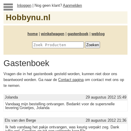
Inloggen
| Nog geen klant?
Aanmelden
Hobbynu.nl
home
|
winkelwagen
|
gastenboek
|
weblog
Gastenboek
Vragen die in het gastenboek gesteld worden, kunnen niet door ons
beantwoord worden. Ga naar de
Contact pagina
om contact met ons op
te nemen.
Jolanda
29 augustus 2012 15:49
Vandaag mijn bestelling ontvangen. Bedankt voor de supersnelle
levering.Groetjes, Jolanda
Els van den Berge
28 augustus 2012 21:36
Ik heb vandaag het pakje ontvangen, was keurig verpakt zeg. Dank
jullie wel. Groetjes en tot een volgende keer,Els