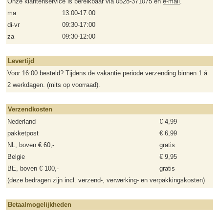
Onze klantenservice is bereikbaar via 0528-371075 en
e-mail
.
ma
13:00-17:00
di-vr
09:30-17:00
za
09:30-12:00
Levertijd
Voor 16:00 besteld? Tijdens de vakantie periode verzending binnen 1 á
2 werkdagen. (mits op voorraad).
Verzendkosten
Nederland
€ 4,99
pakketpost
€ 6,99
NL, boven € 60,-
gratis
Belgie
€ 9,95
BE, boven € 100,-
gratis
(deze bedragen zijn incl. verzend-, verwerking- en verpakkingskosten)
Betaalmogelijkheden