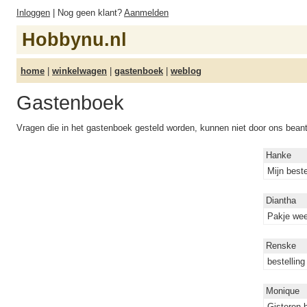
Inloggen
| Nog geen klant?
Aanmelden
Hobbynu.nl
home
|
winkelwagen
|
gastenboek
|
weblog
Gastenboek
Vragen die in het gastenboek gesteld worden, kunnen niet door ons bea
Hanke
Mijn best
Diantha
Pakje wee
Renske
bestellin
Monique
Gisteren 