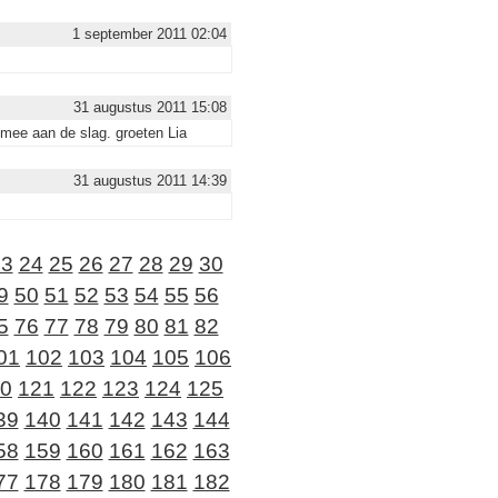
1 september 2011 02:04
31 augustus 2011 15:08
 mee aan de slag. groeten Lia
31 augustus 2011 14:39
23
24
25
26
27
28
29
30
9
50
51
52
53
54
55
56
5
76
77
78
79
80
81
82
01
102
103
104
105
106
0
121
122
123
124
125
39
140
141
142
143
144
58
159
160
161
162
163
77
178
179
180
181
182