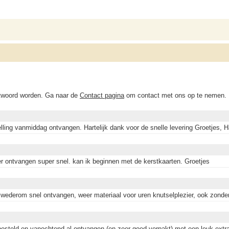
ntwoord worden. Ga naar de
Contact pagina
om contact met ons op te nemen.
elling vanmiddag ontvangen. Hartelijk dank voor de snelle levering Groetjes, 
r ontvangen super snel. kan ik beginnen met de kerstkaarten. Groetjes
g wederom snel ontvangen, weer materiaal voor uren knutselplezier, ook zonde
besteld en vanochtend al ontvangen (en zeer goed verpakt) met een leuk extraa