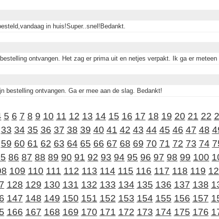
besteld,vandaag in huis!Super..snel!Bedankt.
 bestelling ontvangen. Het zag er prima uit en netjes verpakt. Ik ga er meteen
ijn bestelling ontvangen. Ga er mee aan de slag. Bedankt!
4
5
6
7
8
9
10
11
12
13
14
15
16
17
18
19
20
21
22
33
34
35
36
37
38
39
40
41
42
43
44
45
46
47
48
4
59
60
61
62
63
64
65
66
67
68
69
70
71
72
73
74
7
85
86
87
88
89
90
91
92
93
94
95
96
97
98
99
100
1
08
109
110
111
112
113
114
115
116
117
118
119
12
7
128
129
130
131
132
133
134
135
136
137
138
1
6
147
148
149
150
151
152
153
154
155
156
157
1
5
166
167
168
169
170
171
172
173
174
175
176
1