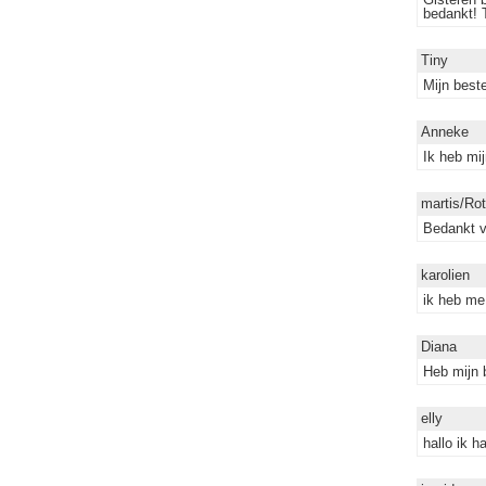
bedankt! 
Tiny
Mijn beste
Anneke
Ik heb mi
martis/Ro
Bedankt v
karolien
ik heb me
Diana
Heb mijn 
elly
hallo ik h