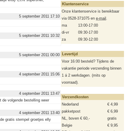
Klantenservice
Onze klantenservice is bereikbaar
5 september 2011 17:10
via 0528-371075 en
e-mail
.
ma
13:00-17:00
di-vr
09:30-17:00
5 september 2011 10:32
za
09:30-12:00
Levertijd
5 september 2011 00:00
Voor 16:00 besteld? Tijdens de
vakantie periode verzending binnen
4 september 2011 15:06
1 á 2 werkdagen. (mits op
voorraad).
4 september 2011 13:47
Verzendkosten
t de volgende bestelling weer
Nederland
€ 4,99
pakketpost
€ 6,99
4 september 2011 13:40
NL, boven € 60,-
gratis
de gratis stempel groetjes elly
Belgie
€ 9,95