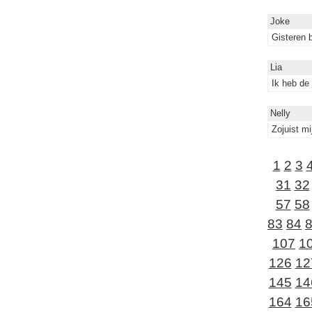
Joke
Gisteren 
Lia
Ik heb de
Nelly
Zojuist m
1
2
3
31
32
57
58
83
84
107
1
126
12
145
14
164
16