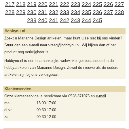
217
218
219
220
221
222
223
224
225
226
227
228
229
230
231
232
233
234
235
236
237
238
239
240
241
242
243
244
245
Hobbynu.nl
Zoekt u Marianne Design artikelen, maar kunt u ze niet bij ons vinden?
Stuur dan een e-mail naar vraag@hobbynu.nl. Wij kijken dan of het
product nog verkrijgbaar is.
Hobbynu.nl is een onafhankelijke webwinkel gespecialiseerd in de
hobbyartikelen van Marianne Design. Zowel de nieuwe als de oudere
artikelen zijn bij ons verkrijgbaar.
Klantenservice
Onze klantenservice is bereikbaar via 0528-371075 en
e-mail
.
ma
13:00-17:00
di-vr
09:30-17:00
za
09:30-12:00