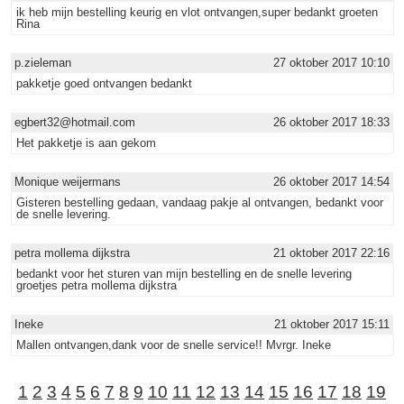
ik heb mijn bestelling keurig en vlot ontvangen,super bedankt groeten
Rina
p.zieleman
27 oktober 2017 10:10
pakketje goed ontvangen bedankt
egbert32@hotmail.com
26 oktober 2017 18:33
Het pakketje is aan gekom
Monique weijermans
26 oktober 2017 14:54
Gisteren bestelling gedaan, vandaag pakje al ontvangen, bedankt voor
de snelle levering.
petra mollema dijkstra
21 oktober 2017 22:16
bedankt voor het sturen van mijn bestelling en de snelle levering
groetjes petra mollema dijkstra
Ineke
21 oktober 2017 15:11
Mallen ontvangen,dank voor de snelle service!! Mvrgr. Ineke
1
2
3
4
5
6
7
8
9
10
11
12
13
14
15
16
17
18
19