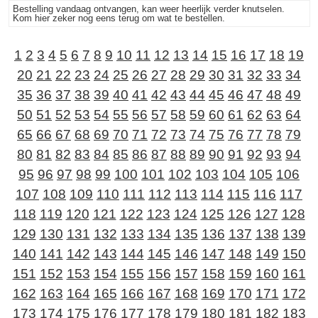
Bestelling vandaag ontvangen, kan weer heerlijk verder knutselen.
Kom hier zeker nog eens terug om wat te bestellen.
1
2
3
4
5
6
7
8
9
10
11
12
13
14
15
16
17
18
19
20
21
22
23
24
25
26
27
28
29
30
31
32
33
34
35
36
37
38
39
40
41
42
43
44
45
46
47
48
49
50
51
52
53
54
55
56
57
58
59
60
61
62
63
64
65
66
67
68
69
70
71
72
73
74
75
76
77
78
79
80
81
82
83
84
85
86
87
88
89
90
91
92
93
94
95
96
97
98
99
100
101
102
103
104
105
106
107
108
109
110
111
112
113
114
115
116
117
118
119
120
121
122
123
124
125
126
127
128
129
130
131
132
133
134
135
136
137
138
139
140
141
142
143
144
145
146
147
148
149
150
151
152
153
154
155
156
157
158
159
160
161
162
163
164
165
166
167
168
169
170
171
172
173
174
175
176
177
178
179
180
181
182
183