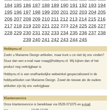
184
185
186
187
188
189
190
191
192
193
194
195
196
197
198
199
200
201
202
203
204
205
206
207
208
209
210
211
212
213
214
215
216
217
218
219
220
221
222
223
224
225
226
227
228
229
230
231
232
233
234
235
236
237
238
239
240
241
242
243
244
245
Hobbynu.nl
Zoekt u Marianne Design artikelen, maar kunt u ze niet bij ons vinden?
Stuur dan een e-mail naar vraag@hobbynu.nl. Wij kijken dan of het
product nog verkrijgbaar is.
Hobbynu.nl is een onafhankelijke webwinkel gespecialiseerd in de
hobbyartikelen van Marianne Design. Zowel de nieuwe als de oudere
artikelen zijn bij ons verkrijgbaar.
Klantenservice
Onze klantenservice is bereikbaar via 0528-371075 en
e-mail
.