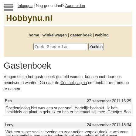
Inloggen
| Nog geen klant?
Aanmelden
Hobbynu.nl
home
|
winkelwagen
|
gastenboek
|
weblog
Gastenboek
Vragen die in het gastenboek gesteld worden, kunnen niet door ons
beantwoord worden. Ga naar de
Contact pagina
om contact met ons op
te nemen.
Bep
27 september 2011 16:29
Goedemiddag Het was een super snel. Hartelijk bedankt. Ik heb
inmiddels de plaat in gebruik en ben er helemaal blij mee. Groetjes Bep
Leny
24 september 2011 18:34
Wat een super snelle levering,en zeer netjes verpakt,dank je wel voor
het presentje!ik ben erg tevreden ik zal zeer zeker bij jullie weer