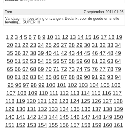
Fren
7 september 2011 01:26
Vandaag mijn bestelling ontvangen. Bedankt voor de goede en snelle
levering....SUPER!!!!
1
2
3
4
5
6
7
8
9
10
11
12
13
14
15
16
17
18
19
20
21
22
23
24
25
26
27
28
29
30
31
32
33
34
35
36
37
38
39
40
41
42
43
44
45
46
47
48
49
50
51
52
53
54
55
56
57
58
59
60
61
62
63
64
65
66
67
68
69
70
71
72
73
74
75
76
77
78
79
80
81
82
83
84
85
86
87
88
89
90
91
92
93
94
95
96
97
98
99
100
101
102
103
104
105
106
107
108
109
110
111
112
113
114
115
116
117
118
119
120
121
122
123
124
125
126
127
128
129
130
131
132
133
134
135
136
137
138
139
140
141
142
143
144
145
146
147
148
149
150
151
152
153
154
155
156
157
158
159
160
161