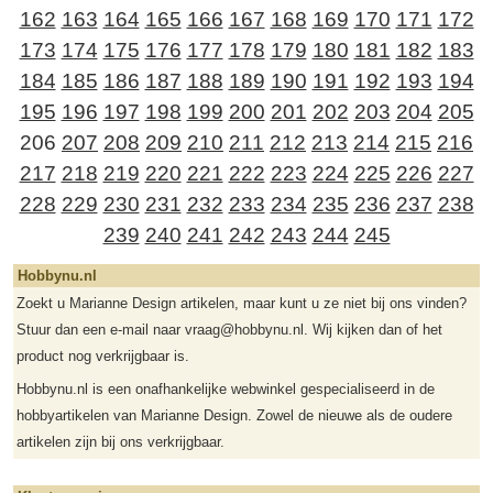
162
163
164
165
166
167
168
169
170
171
172
173
174
175
176
177
178
179
180
181
182
183
184
185
186
187
188
189
190
191
192
193
194
195
196
197
198
199
200
201
202
203
204
205
206
207
208
209
210
211
212
213
214
215
216
217
218
219
220
221
222
223
224
225
226
227
228
229
230
231
232
233
234
235
236
237
238
239
240
241
242
243
244
245
Hobbynu.nl
Zoekt u Marianne Design artikelen, maar kunt u ze niet bij ons vinden?
Stuur dan een e-mail naar vraag@hobbynu.nl. Wij kijken dan of het
product nog verkrijgbaar is.
Hobbynu.nl is een onafhankelijke webwinkel gespecialiseerd in de
hobbyartikelen van Marianne Design. Zowel de nieuwe als de oudere
artikelen zijn bij ons verkrijgbaar.