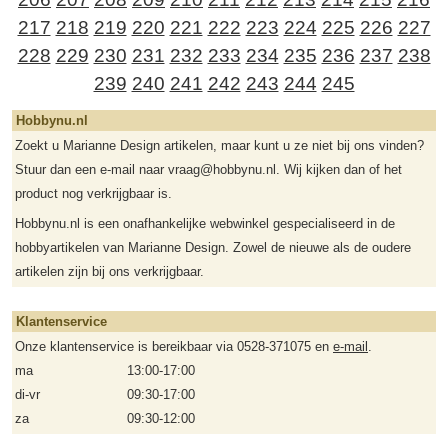
217
218
219
220
221
222
223
224
225
226
227
228
229
230
231
232
233
234
235
236
237
238
239
240
241
242
243
244
245
Hobbynu.nl
Zoekt u Marianne Design artikelen, maar kunt u ze niet bij ons vinden?
Stuur dan een e-mail naar vraag@hobbynu.nl. Wij kijken dan of het
product nog verkrijgbaar is.
Hobbynu.nl is een onafhankelijke webwinkel gespecialiseerd in de
hobbyartikelen van Marianne Design. Zowel de nieuwe als de oudere
artikelen zijn bij ons verkrijgbaar.
Klantenservice
Onze klantenservice is bereikbaar via 0528-371075 en
e-mail
.
ma
13:00-17:00
di-vr
09:30-17:00
za
09:30-12:00