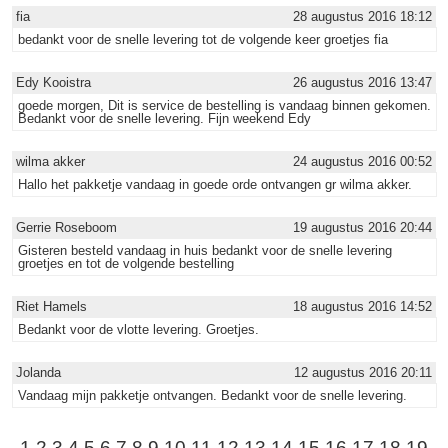
fia
28 augustus 2016 18:12
bedankt voor de snelle levering tot de volgende keer groetjes fia
Edy Kooistra
26 augustus 2016 13:47
goede morgen, Dit is service de bestelling is vandaag binnen gekomen.
Bedankt voor de snelle levering. Fijn weekend Edy
wilma akker
24 augustus 2016 00:52
Hallo het pakketje vandaag in goede orde ontvangen gr wilma akker.
Gerrie Roseboom
19 augustus 2016 20:44
Gisteren besteld vandaag in huis bedankt voor de snelle levering
groetjes en tot de volgende bestelling
Riet Hamels
18 augustus 2016 14:52
Bedankt voor de vlotte levering. Groetjes.
Jolanda
12 augustus 2016 20:11
Vandaag mijn pakketje ontvangen. Bedankt voor de snelle levering.
1
2
3
4
5
6
7
8
9
10
11
12
13
14
15
16
17
18
19