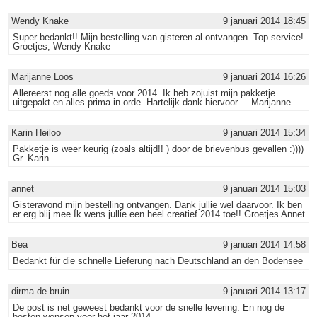
Wendy Knake
9 januari 2014 18:45
Super bedankt!! Mijn bestelling van gisteren al ontvangen. Top service!
Groetjes, Wendy Knake
Marijanne Loos
9 januari 2014 16:26
Allereerst nog alle goeds voor 2014. Ik heb zojuist mijn pakketje
uitgepakt en alles prima in orde. Hartelijk dank hiervoor.... Marijanne
Karin Heiloo
9 januari 2014 15:34
Pakketje is weer keurig (zoals altijd!! ) door de brievenbus gevallen :))))
Gr. Karin
annet
9 januari 2014 15:03
Gisteravond mijn bestelling ontvangen. Dank jullie wel daarvoor. Ik ben
er erg blij mee.Ik wens jullie een heel creatief 2014 toe!! Groetjes Annet
Bea
9 januari 2014 14:58
Bedankt für die schnelle Lieferung nach Deutschland an den Bodensee
dirma de bruin
9 januari 2014 13:17
De post is net geweest bedankt voor de snelle levering. En nog de
besten wensen voor het jaar 2014