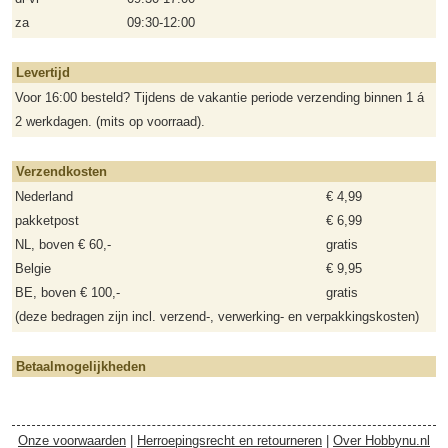
za
09:30-12:00
Levertijd
Voor 16:00 besteld? Tijdens de vakantie periode verzending binnen 1 á
2 werkdagen. (mits op voorraad).
Verzendkosten
Nederland
€ 4,99
pakketpost
€ 6,99
NL, boven € 60,-
gratis
Belgie
€ 9,95
BE, boven € 100,-
gratis
(deze bedragen zijn incl. verzend-, verwerking- en verpakkingskosten)
Betaalmogelijkheden
Onze voorwaarden
|
Herroepingsrecht en retourneren
|
Over Hobbynu.nl