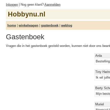
Inloggen
| Nog geen klant?
Aanmelden
Hobbynu.nl
home
|
winkelwagen
|
gastenboek
|
weblog
Gastenboek
Vragen die in het gastenboek gesteld worden, kunnen niet door ons bea
Arda
Bestellin
Tiny Harin
Ik wil jul
Berty Sch
Mijn best
Muriel
Nogmaal h