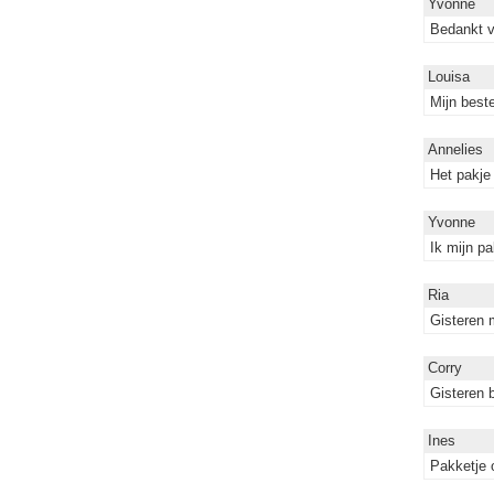
Yvonne
Bedankt v
Louisa
Mijn best
Annelies
Het pakje
Yvonne
Ik mijn p
Ria
Gisteren 
Corry
Gisteren b
Ines
Pakketje 