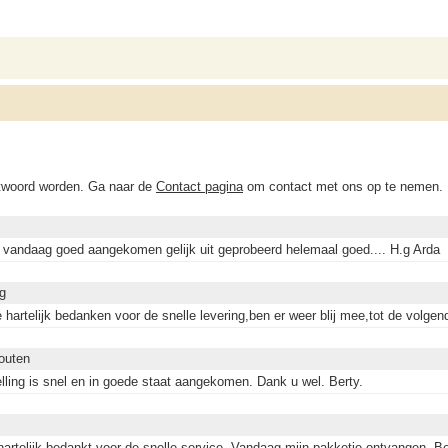
ntwoord worden. Ga naar de
Contact pagina
om contact met ons op te nemen.
g vandaag goed aangekomen gelijk uit geprobeerd helemaal goed.... H.g Arda
g
lie hartelijk bedanken voor de snelle levering,ben er weer blij mee,tot de volgen
outen
elling is snel en in goede staat aangekomen. Dank u wel. Berty.
artelijk bedankt voor de snelle service. Vandaag mijn pakketje ontvangen. Ben