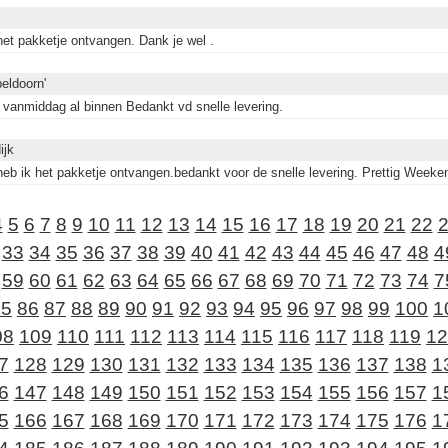
et pakketje ontvangen. Dank je wel .
eldoorn'
g vanmiddag al binnen Bedankt vd snelle levering.
ijk
eb ik het pakketje ontvangen.bedankt voor de snelle levering. Prettig Weeke
4
5
6
7
8
9
10
11
12
13
14
15
16
17
18
19
20
21
22
33
34
35
36
37
38
39
40
41
42
43
44
45
46
47
48
4
59
60
61
62
63
64
65
66
67
68
69
70
71
72
73
74
7
85
86
87
88
89
90
91
92
93
94
95
96
97
98
99
100
1
08
109
110
111
112
113
114
115
116
117
118
119
12
7
128
129
130
131
132
133
134
135
136
137
138
1
6
147
148
149
150
151
152
153
154
155
156
157
1
5
166
167
168
169
170
171
172
173
174
175
176
1