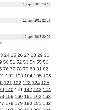
13 april 2013 18:45
12 april 2013 22:39
12 april 2013 20:29
nd.
23
24
25
26
27
28
29
30
9
50
51
52
53
54
55
56
5
76
77
78
79
80
81
82
01
102
103
104
105
106
0
121
122
123
124
125
39
140
141
142
143
144
58
159
160
161
162
163
77
178
179
180
181
182