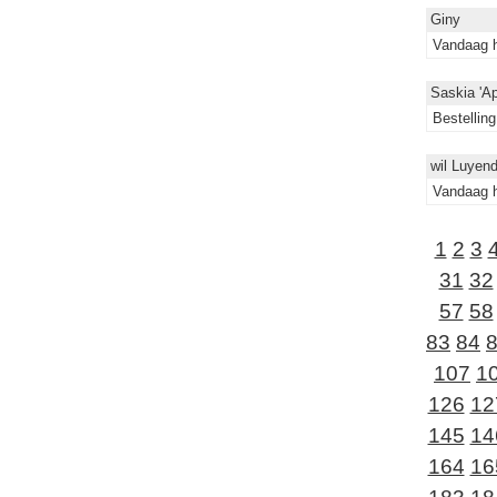
Giny
Vandaag h
Saskia 'Ap
Bestellin
wil Luyend
Vandaag h
1
2
3
31
32
57
58
83
84
107
1
126
12
145
14
164
16