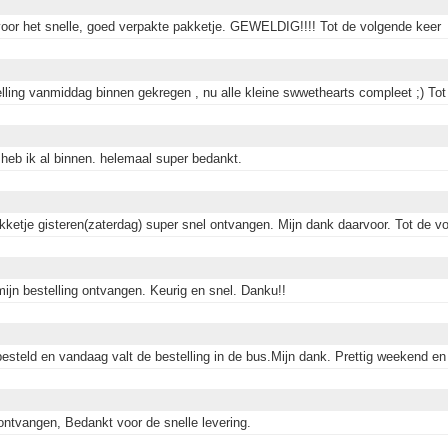
oor het snelle, goed verpakte pakketje. GEWELDIG!!!! Tot de volgende keer
elling vanmiddag binnen gekregen , nu alle kleine swwethearts compleet ;) Tot
 heb ik al binnen. helemaal super bedankt.
akketje gisteren(zaterdag) super snel ontvangen. Mijn dank daarvoor. Tot de v
mijn bestelling ontvangen. Keurig en snel. Danku!!
esteld en vandaag valt de bestelling in de bus.Mijn dank. Prettig weekend en 
ontvangen, Bedankt voor de snelle levering.