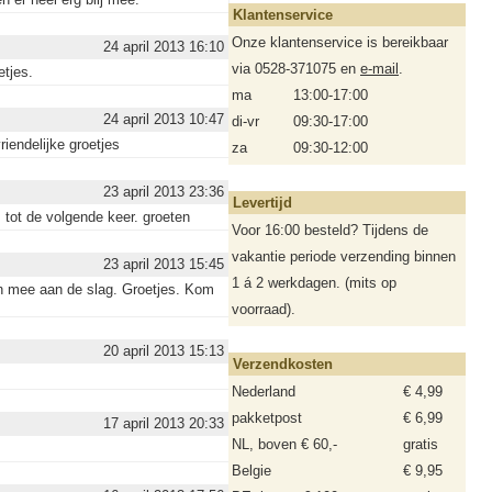
Klantenservice
Onze klantenservice is bereikbaar
24 april 2013 16:10
via 0528-371075 en
e-mail
.
etjes.
ma
13:00-17:00
24 april 2013 10:47
di-vr
09:30-17:00
iendelijke groetjes
za
09:30-12:00
23 april 2013 23:36
Levertijd
tot de volgende keer. groeten
Voor 16:00 besteld? Tijdens de
vakantie periode verzending binnen
23 april 2013 15:45
1 á 2 werkdagen. (mits op
n mee aan de slag. Groetjes. Kom
voorraad).
20 april 2013 15:13
Verzendkosten
Nederland
€ 4,99
pakketpost
€ 6,99
17 april 2013 20:33
NL, boven € 60,-
gratis
Belgie
€ 9,95