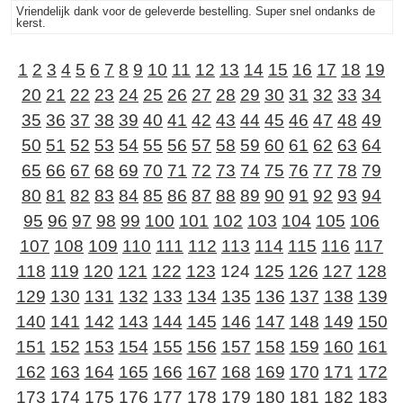
Vriendelijk dank voor de geleverde bestelling. Super snel ondanks de
kerst.
1
2
3
4
5
6
7
8
9
10
11
12
13
14
15
16
17
18
19
20
21
22
23
24
25
26
27
28
29
30
31
32
33
34
35
36
37
38
39
40
41
42
43
44
45
46
47
48
49
50
51
52
53
54
55
56
57
58
59
60
61
62
63
64
65
66
67
68
69
70
71
72
73
74
75
76
77
78
79
80
81
82
83
84
85
86
87
88
89
90
91
92
93
94
95
96
97
98
99
100
101
102
103
104
105
106
107
108
109
110
111
112
113
114
115
116
117
118
119
120
121
122
123
124
125
126
127
128
129
130
131
132
133
134
135
136
137
138
139
140
141
142
143
144
145
146
147
148
149
150
151
152
153
154
155
156
157
158
159
160
161
162
163
164
165
166
167
168
169
170
171
172
173
174
175
176
177
178
179
180
181
182
183