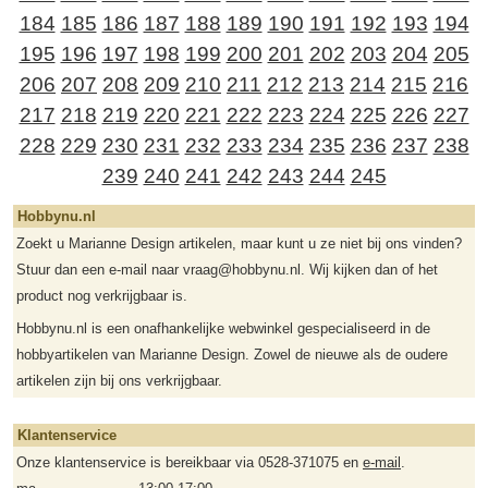
184
185
186
187
188
189
190
191
192
193
194
195
196
197
198
199
200
201
202
203
204
205
206
207
208
209
210
211
212
213
214
215
216
217
218
219
220
221
222
223
224
225
226
227
228
229
230
231
232
233
234
235
236
237
238
239
240
241
242
243
244
245
Hobbynu.nl
Zoekt u Marianne Design artikelen, maar kunt u ze niet bij ons vinden?
Stuur dan een e-mail naar vraag@hobbynu.nl. Wij kijken dan of het
product nog verkrijgbaar is.
Hobbynu.nl is een onafhankelijke webwinkel gespecialiseerd in de
hobbyartikelen van Marianne Design. Zowel de nieuwe als de oudere
artikelen zijn bij ons verkrijgbaar.
Klantenservice
Onze klantenservice is bereikbaar via 0528-371075 en
e-mail
.